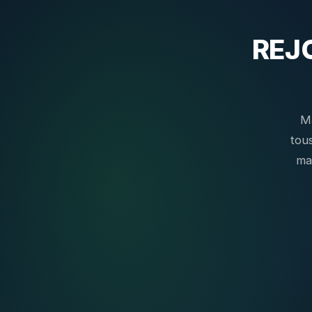
REJ
Ma
tous
ma