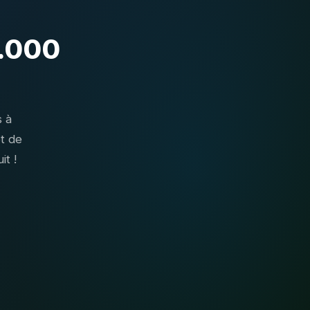
.000
s à
et de
t !