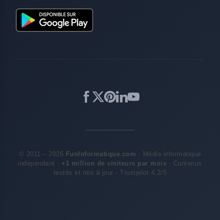
© 2011 – 2026
FunInformatique.com
· Média informatique
indépendant ·
+1 million de visiteurs par mois
· Contenus
testés et mis à jour - Trustpilot 4,2/5