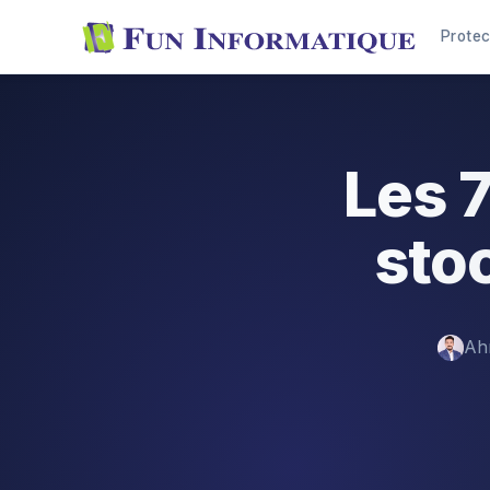
Protec
Les 7
stoc
Ah