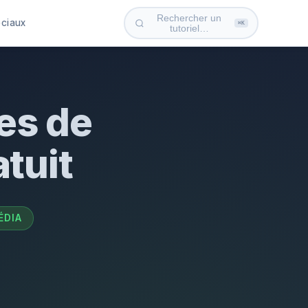
Rechercher un
ociaux
⌘K
tutoriel…
ces de
atuit
ÉDIA