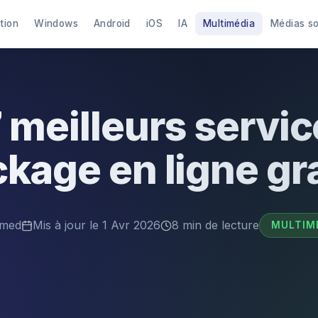
tion
Windows
Android
iOS
IA
Multimédia
Médias s
 meilleurs servi
kage en ligne gr
med
Mis à jour le 1 Avr 2026
8 min de lecture
MULTIM