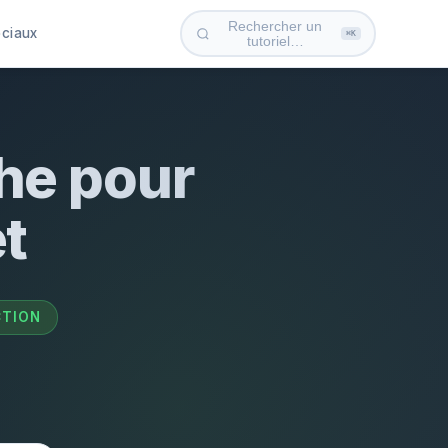
Rechercher un
ociaux
⌘K
tutoriel…
he pour
et
TION