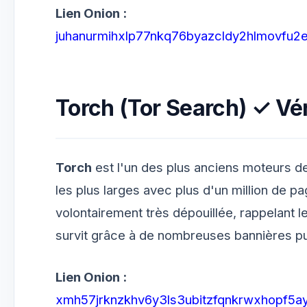
Lien Onion :
juhanurmihxlp77nkq76byazcldy2hlmovfu2e
Torch (Tor Search)
✓ Vér
Torch
est l'un des plus anciens moteurs de
les plus larges avec plus d'un million de p
volontairement très dépouillée, rappelant l
survit grâce à de nombreuses bannières pub
Lien Onion :
xmh57jrknzkhv6y3ls3ubitzfqnkrwxhopf5ay