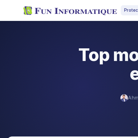
Protec
Top mo
e
Ahm