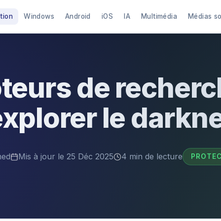
tion
Windows
Android
iOS
IA
Multimédia
Médias s
teurs de recherc
xplorer le darkn
ed
Mis à jour le 25 Déc 2025
4 min de lecture
PROTEC