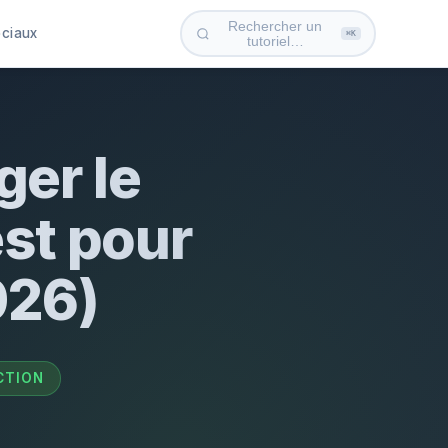
Rechercher un
ociaux
⌘K
tutoriel…
ger le
est pour
026)
CTION