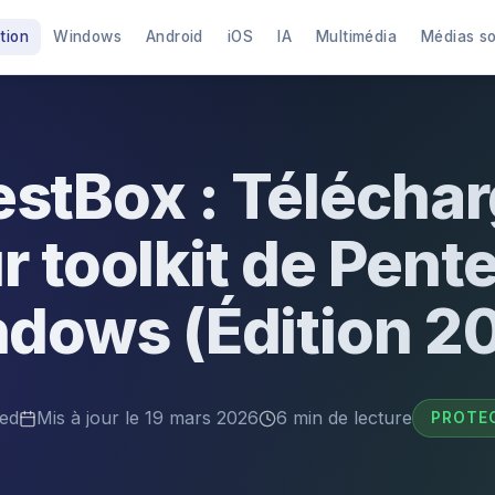
tion
Windows
Android
iOS
IA
Multimédia
Médias s
stBox : Téléchar
r toolkit de Pent
dows (Édition 2
ed
Mis à jour le 19 mars 2026
6 min de lecture
PROTE