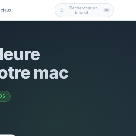
Rechercher un
ociaux
⌘K
tutoriel…
leure
votre mac
OS