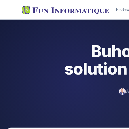
Protec
Buho
solution
A