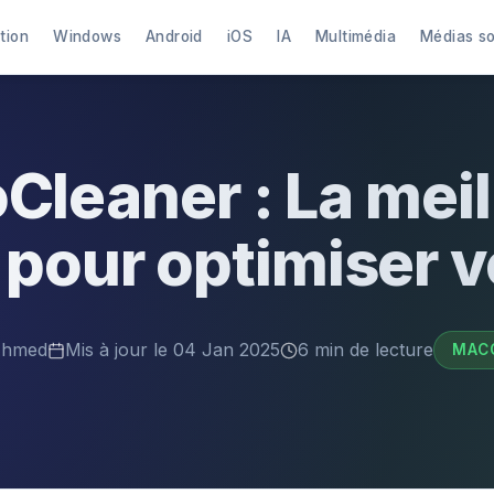
tion
Windows
Android
iOS
IA
Multimédia
Médias s
Cleaner : La meil
 pour optimiser 
hmed
Mis à jour le 04 Jan 2025
6 min de lecture
MAC