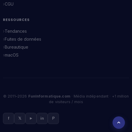
CGU
RESSOURCES
Tendances
Fuites de données
Bureautique
macOS
© 2011–2026
FunInformatique.com
· Média indépendant · +1 million
de visiteurs / mois
f
𝕏
►
in
P