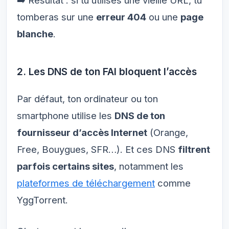
➡️ Résultat : si tu utilises une vieille URL, tu
tomberas sur une
erreur 404
ou une
page
blanche
.
2. Les DNS de ton FAI bloquent l’accès
Par défaut, ton ordinateur ou ton
smartphone utilise les
DNS de ton
fournisseur d’accès Internet
(Orange,
Free, Bouygues, SFR…). Et ces DNS
filtrent
parfois certains sites
, notamment les
plateformes de téléchargement
comme
YggTorrent.