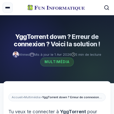
YggTorrent down ? Erreur de
connexion ? Voici la solution !
Ahmed
Mis à jour le 1 Avr 2026
5 min de lecture
MULTIMÉDIA
Accueil
>
Multimédia
>
YggTorrent down ? Erreur de connexion ? Voici la solution !
Tu veux te connecter à
YggTorrent
pour